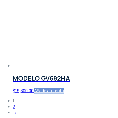
MODELO GV682HA
$
19,300.00
Añadir al carrito
1
2
→