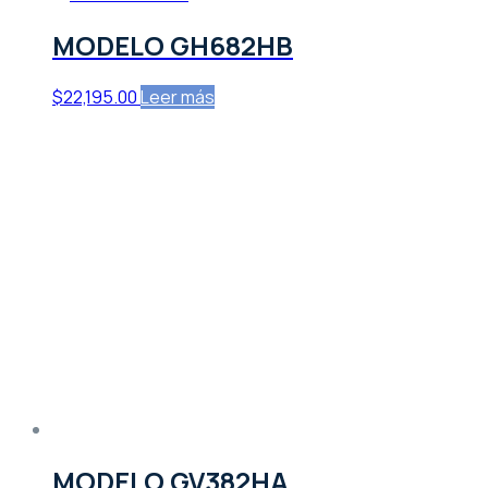
MODELO GH682HB
$
22,195.00
Leer más
MODELO GV382HA